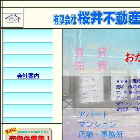
賃 貸
お
売 買
会社案内
★☆★☆西
無駅・西武
す。社員一
アパート、
売マンショ
貸管理、不
アパート
マンション
店舗・事務所