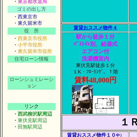
・
東京都水道局
ゴミの出し方
・
西東京市
・
東久留米市
賃貸おススメ物件
４
役 所
駅から徒歩１分
・
西東京市役所
ﾊﾞｽﾄｲﾚ別、給湯式
・
小平市役所
エアコン付
・
東久留米市役所
洗濯機室内
住宅ローン情報
東伏見駅徒歩１分
１K・ﾌﾛｰﾘﾝｸﾞ、１階
賃料48,000円
ローンシュミレーシ
ョン
リンク
・
西武柳沢駅周辺
１
・
東伏見駅周辺
・
田無駅周辺
賃貸おススメ物件１０
中）